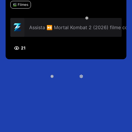
Filmes
❅
Assista ⏯ Mortal Kombat 2 (2026) filme com
21
❅
❆