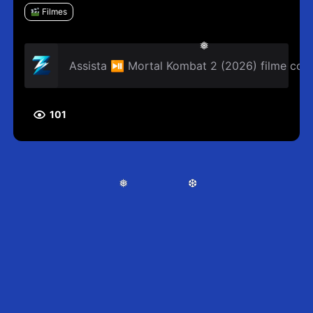
Filmes
❅
Assista ⏯ Mortal Kombat 2 (2026) filme com
101
❅
❆