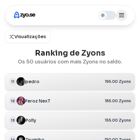
z
y
o
.
s
e
Menu
Visualizações
Ranking de Zyons
Os 50 usuários com mais Zyons no saldo.
pedro
195.00 Zyons
11
Feroz NexT
185.00 Zyons
12
Polly
155.00 Zyons
13
Tsumiko
150.00 Zyons
14