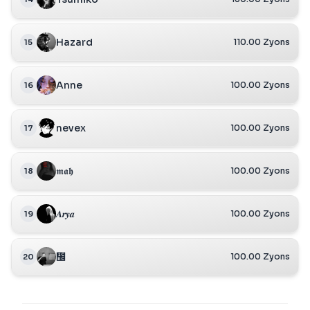
Hazard
110.00 Zyons
15
Anne
100.00 Zyons
16
nevex
100.00 Zyons
17
𝖒𝖆𝖍
100.00 Zyons
18
𝑨𝒓𝒚𝒂
100.00 Zyons
19
᲼
100.00 Zyons
20