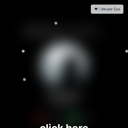
❤️ Feito por Zyo
❄
❄
❅
❅
❄
gustavinn
the best ぽ
@silvaa064_
gustaaそ