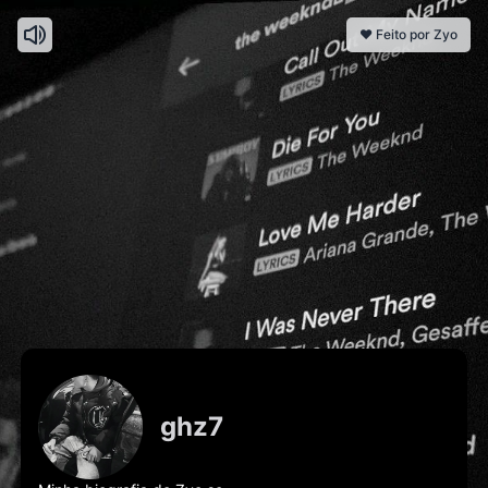
❤️ Feito por Zyo
ghz7