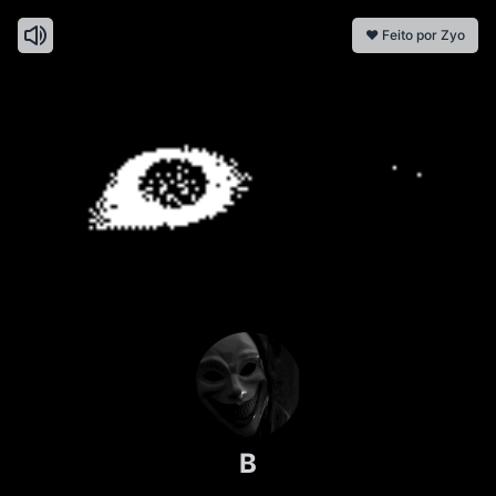
❤️ Feito por Zyo
B