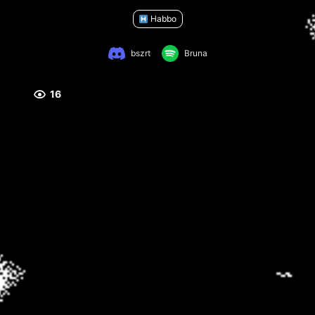
Habbo
bszrt
Bruna
16